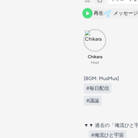
再生
メッセージ
Chikara
Host
[BGM: MusMus]
#毎日配信
#議論
▼▼ 過去の「俺流ひと
#俺流ひと宇宙