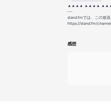
▲▲▲▲ ▲▲▲▲ ▲▲
---
stand.fmでは、こ
https://stand.fm/chan
感想