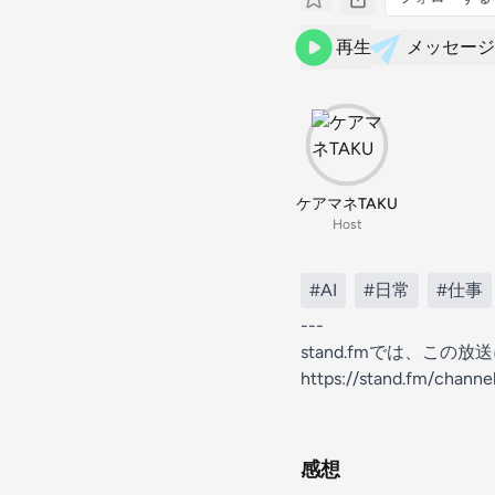
再生
メッセージ
ケアマネTAKU
Host
#AI
#日常
#仕事
---
stand.fmでは、こ
https://stand.fm/chan
感想