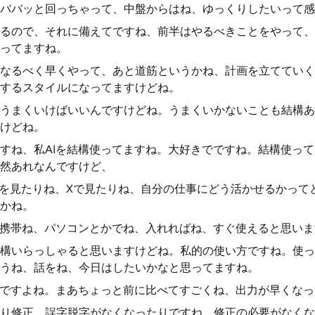
ババッと回っちゃって、中盤からはね、ゆっくりしたいって感
るので、それに備えてですね、前半はやるべきことをやって、
ってますね。
なるべく早くやって、あと道筋というかね、計画を立てていく
するスタイルになってますけどね。
うまくいけばいいんですけどね。うまくいかないことも結構あ
けどね。
すね、私AIを結構使ってますね。大好きでですね。結構使っ
然あれなんですけど、
ubeを見たりね、Xで見たりね、自分の仕事にどう活かせるかっ
かね。
、携帯ね、パソコンとかでね、入れればね、すぐ使えると思いま
構いらっしゃると思いますけどね。私的の使い方ですね。使っ
うね、話をね、今日はしたいかなと思ってますね。
いですよね。まあちょっと前に比べてすごくね、出力が早くな
り修正、誤字脱字がなくなったりですね。修正の必要がなくな