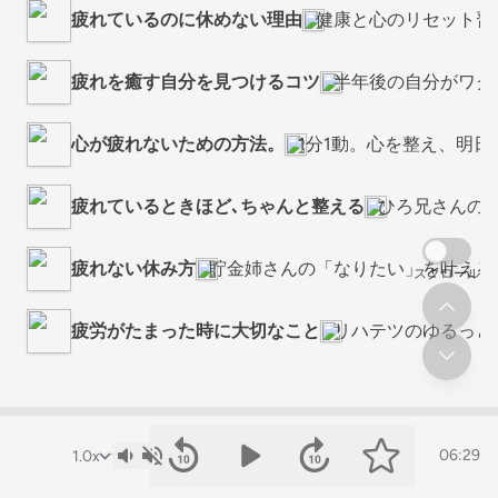
疲れているのに休めない理由
健康と心のリセット習
疲れを癒す自分を見つけるコツ
半年後の自分がワクワ
心が疲れないための方法。
1分1動。心を整え、明
疲れているときほど､ちゃんと整える
ひろ兄さんの
疲れない休み方
貯金姉さんの「なりたい」を叶える
スクロール
疲労がたまった時に大切なこと
リハテツのゆるっと
06:29