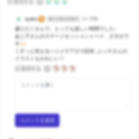
返信する
ayaka
2ヶ月前
ポッドキャスター
盛りだくさんで、とっても楽しい時間でした♩
あじ子さんのステージセッショントーク、さすがで
す🙌🏻
くすっと笑えるハジメテアロマ読本…ニッチさんの
イラストもかわいい♡
返信する
コメントを送信