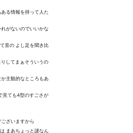
あある情報を持って人た
外れがないのでいいかな
て音の よし足を聞き比
ったりしてまぁそういうの
なか主観的なところもあ
で見ても4型のすごさが
でございますから
は まあちょっと謎なん