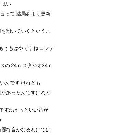
 はい
言って 結局あまり更新
間を割いていくというこ
はもうもはやですね コンデ
4 c スタジオ24 c
いんです けれども
判があったんですけれど
なにですねえっといい音が
ね
綺麗な音がなるわけでは