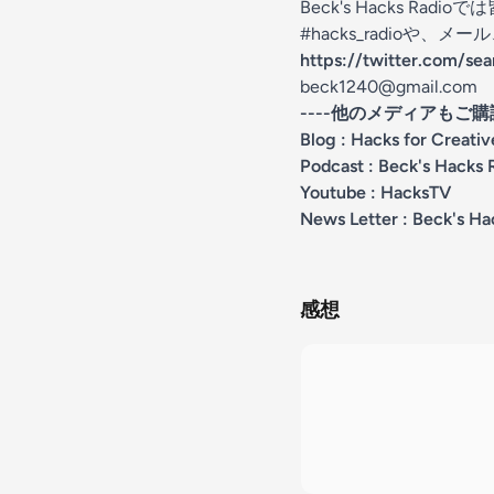
Beck's Hacks R
#hacks_radioや、
https://twitter.com/se
beck1240@gmail.com
----他のメディアもご購
Blog :
Hacks for Creative
Podcast :
Beck's Hacks 
Youtube :
HacksTV
News Letter :
Beck's Ha
感想