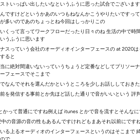
ストいっぱい出したいなというふうに思った試合でございます
んですけどというかあのいつもねなんかこうやりたいですって
が多いのであのちょっとね今回はしっかりこの
いくって言ってワークフローだったり日々のね 生活の中で時
いうふうに思います
スっていう会社のオーディオインターフェースの at 2020
すると
に絶対間違いないっていうちょうど定番などしてプリソーナスの 2
ーフェースでそこまで
でなんでそれを選んだかというところを少しお話ししておきた
前を発信する事前とか先ほど話した通りで音がいいという 評
e とかって普通にですね例えば itunes とかで音を流すとそん
愛中の音源の音の性もあるんですけれどもまあそれ以前にです
いる上るオーディオのインターフェースというのはそこまで 
ので