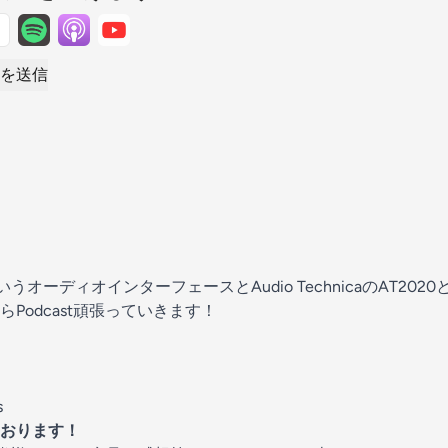
を送信
o24cというオーディオインターフェースとAudio TechnicaのAT2
Podcast頑張っていきます！
s
おります！