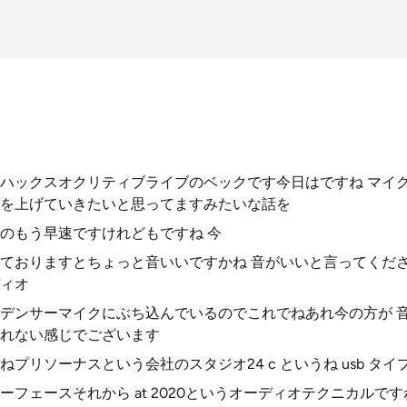
ハックスオクリティブライブのベックです今日はですね マイ
を上げていきたいと思ってますみたいな話を
のもう早速ですけれどもですね 今
ておりますとちょっと音いいですかね 音がいいと言ってくだ
ィオ
デンサーマイクにぶち込んでいるのでこれでねあれ今の方が 
れない感じでございます
プリソーナスという会社のスタジオ24 c というね usb タイプ
フェースそれから at 2020というオーディオテクニカルで