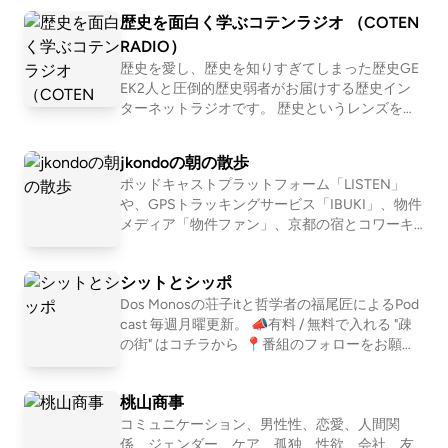
ス！よっぴーが西麻布のワインバー店長に就任🍷 ・
youtube.com/channel/UCqOu9j4sv4EXrcWp3qktnV
歴史を面白く学ぶコテンラジオ （COTEN
まさかの展開！42歳ごーみがワインバーのバイトに
w?si=fXSjRfKTqhAkiJ0M 📸 Instagram ▼ https://inst
RADIO）
挑戦 ・ごーみの初日に事件勃発… ・よっぴー店長の
agram.com/zukop_talk/ 🐦 X ▼ https://x.com/zukop_
歴史を愛し、歴史を知りすぎてしまった歴史GE
指導が大反省会へ ・日曜日はズコピーのオフ会会場
talk 毎週水曜日に配信中です。番組のフォローやレビ
EK2人と圧倒的歴史弱者がお届けする歴史イン
になるかも！？ 【出演】 ズコピートリオ 🏳️‍🌈 アラフ
ューでの応援、よろしくお願いします！ --- stand.fm
ターネットラジオです。 歴史というレンズを通
して「人間とは何か」「私たち現代人の抱える
ォーゲイ：のんちゃん 🏳️‍🌈 40代ゲイ：ごーみ 💃 アラ
では、この放送にいいね・コメント・レター送信がで
悩み」「世の中の流れ」を痛快に読み解いてい
サー独身：よっぴー 【番組紹介】 アラフォーゲイと
きます。 https://stand.fm/channels/660d2b2bf95ea2
jkondoの朝の散歩
く！？ 笑いあり、涙ありの新感覚・歴史キュレ
アラサー独身女の3人がお届けするズッコケ雑談番組
f8e443917e
ポッドキャストプラットフォーム「LISTEN」
ーションプログラム！ ☆Apple &amp; Spotify Po
「ズコズコピートーク」！ コンセプトは「居酒屋の
や、GPSトラッキングサービス「IBUKI」、物件
dcast 部門別ランキング１位獲得！ ☆ジャパン
メディア「物件ファン」、京都の宿とコワーキ
隣のうるさい客」。 なんか気になるしょうもないト
ポッドキャストアワード2019 大賞&amp;Spotify
ング施設「UNKNOWN KYOTO」を運営する近
賞 ダブル受賞！ ※正式名称は「古典ラジオ」で
ークを、BGM代わりにゆる〜く聴き流してください
藤淳也（jkondo）が、朝の散歩をしたりしなが
はなく「コテンラジオ」です ーーー COTEN RA
🍻 👕 EP50記念グッズも引き続き発売中 ▼ https://s
シットとシッポ
ら、日々の出来事や考えたことを語ります。
DIO is an entertainment radio talk program for hi
uzuri.jp/zukop 💌 ズコズコピーはお便り募集中 💌 ズ
Dos Monosの荘子itと哲学者の福尾匠によるPod
story , published by the crazy history geeks grou
コ友の輪を広げてみなさんとぜひ仲良くなりたいの
cast 毎週月曜更新。 📣有料 / 無料で入れる "疎
p "COTEN" in Japan. ☆Apple &amp; Spotify Podc
の街" はコチラから ⁠ 📍番組のフォローをお願い
で、 ズッコケエピソード／お悩み相談／聞きたいこ
ast in Japan category ranking No.1 ! ☆Japan Pod
します https://linktr.ee/shitshippo 📍X シットと
cast Awards 2019 Grand prize and Spotify prize !
となど なんでも気軽に送ってください🫶 📮 ズコBO
シッポ @shitshippo 荘子it @ZoZhit 福尾匠 @tw
X（お便りフォーム） https://forms.gle/68ixVoyDtHjs
桃山商事
eetingtakumi 📩シットとシッポへの問い合わせ
stWH7 ※「ズコBOXが面倒だよ〜」という人は、Inst
はコチラ
コミュニケーション、男性性、恋愛、人間関
agramのDMでもお待ちしております🙆‍♀️ 【アカウント
係、ジェンダー、ケア、孤独、性欲、会社、友