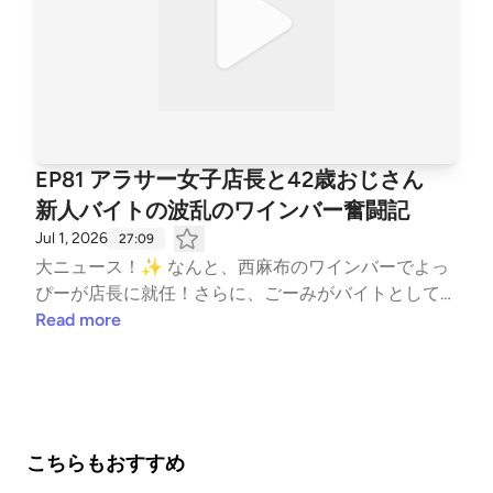
ップル間の価値観問題 ・MBTIで判明！「T（思考
ューでの応援、よろしくお願いします！ --- stand.fm
型）」と「F（感情型）」の決定的な違い ・一人の時
では、この放送にいいね・コメント・レター送信がで
間が欲しい時のポップな解決策 ・察してほしいはN
きます。 https://stand.fm/channels/660d2b2bf95ea2
G！大人の同棲で円満に過ごすルール 【出演】 ズコ
f8e443917e
ピートリオ 🏳️‍🌈 アラフォーゲイ：のんちゃん 🏳️‍🌈 40代
ゲイ：ごーみ 💃 アラサー独身：よっぴー 【番組紹
介】 アラフォーゲイとアラサー独身女の3人がお届け
EP81 アラサー女子店長と42歳おじさん
するズッコケ雑談番組「ズコズコピートーク」！ コ
新人バイトの波乱のワインバー奮闘記
ンセプトは「居酒屋の隣のうるさい客」。 なんか気
Jul 1, 2026
27:09
になるしょうもないトークを、BGM代わりにゆる〜
大ニュース！✨ なんと、西麻布のワインバーでよっ
く聴き流してください🍻 👕 EP50記念グッズも引き
ぴーが店長に就任！さらに、ごーみがバイトとして同
続き発売中 ▼ https://suzuri.jp/zukop 💌 ズコズコピ
じお店で働くことに🍷✨ ​しかし、ごーみの記念すべ
Read more
ーはお便り募集中 💌 ズコ友の輪を広げてみなさんと
きバイト初日にまさかの大事件が発生…。 ​年上のスタ
ぜひ仲良くなりたいので、 ズッコケエピソード／お
ッフにはどう指導するのが正解なのか？新米店長よっ
悩み相談／聞きたいことなど なんでも気軽に送って
ぴーの奮闘と大反省会をぶっちゃけトーク🗣️ 今回も
ください🫶 📮 ズコBOX（お便りフォーム） https://f
居酒屋で隣の席の会話を盗み聞きする感覚で、ゆる〜
orms.gle/68ixVoyDtHjsstWH7 ※「ズコBOXが面倒だ
くお楽しみください🎧 ​【トークのハイライト】 ・あ
よ〜」という人は、InstagramのDMでもお待ちしてお
こちらもおすすめ
っという間に7月！夏が始まりました🌻 ・大ニュー
ります🙆‍♀️ 【アカウント情報】 📺 YouTube▼ https://