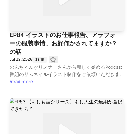
覚で、ゆる〜くお楽しみください🎧 【トークのハイ
ライト】 ・淡路島のお土産「すだち酒」で乾杯！涼
しい夏の始まり🍹 ・付き合ってはいけない！？昔の
「3B男」と現代の「3C男」の違い📷 ・付き合ったら
面倒な「3C女」💔 ・相手を狂わせる「メンヘラ製造
EP84 イラストのお仕事報告、アラフォ
機」な男たち 【出演】 ズコピートリオ 🏳️‍🌈 アラフォ
ーの服装事情、お顔何かされてますか？
ーゲイ：のんちゃん https://www.instagram.com/nz
の話
myg 🏳️‍🌈 40代ゲイ：ごーみ https://www.instagram.co
m/gow1008 💃 アラサー独身：よっぴー https://ww
Jul 22, 2026
23:15
w.instagram.com/happyyopy 【番組紹介】 アラフォ
のんちゃんがリスナーさんから新しく始めるPodcast
ーゲイとアラサー独身女の3人がお届けするズッコケ
番組のサムネイルイラスト制作をご依頼いただきまし
雑談番組「ズコズコピートーク」！ コンセプトは
た！✨（ありがとうございます！🙌） サムネイルの
Read more
「居酒屋の隣のうるさい客」。 なんか気になるしょ
話しからなぜかオラフォーおじの服装事情の話しに
うもないトークを、BGM代わりにゆる〜く聴き流し
👕💥 後半は、初対面の人からよく「お顔、何かされ
てください🍻 👕 EP50記念グッズも引き続き発売中
てますか？」と美容整形を疑われる（事実！？）とい
▼ https://suzuri.jp/zukop 💌 ズコズコピーはお便り募
うリアルな悩みについて語ります🤫🪞 今回も居酒屋
集中 💌 ズコ友の輪を広げてみなさんとぜひ仲良くな
で隣の席の会話を盗み聞きする感覚で、ゆる〜くお楽
りたいので、 ズッコケエピソード／お悩み相談／聞
しみください🎧🍻 ※来週7月29日は第5週目でお休み
きたいことなど なんでも気軽に送ってください🫶 📮
となります。次回は8月にお会いしましょう！🌻👋