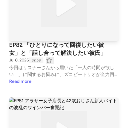
という人は、InstagramのDMでもお待ちしております
ゲイ：ごーみ 💃 アラサー独身：よっぴー 【番組紹
🙆‍♀️ 【アカウント情報】 📺 YouTube▼ https://youtub
介】 アラフォーゲイとアラサー独身女の3人がお届け
e.com/channel/UCqOu9j4sv4EXrcWp3qktnVw?si=fX
するズッコケ雑談番組「ズコズコピートーク」！ コ
SjRfKTqhAkiJ0M 📸 Instagram ▼ https://instagram.c
ンセプトは「居酒屋の隣のうるさい客」。 なんか気
om/zukop_talk/ 🐦 X ▼ https://x.com/zukop_talk 毎
になるしょうもないトークを、BGM代わりにゆる〜
週水曜日に配信中です。番組のフォローやレビューで
く聴き流してください🍻 👕 EP50記念グッズも引き
の応援、よろしくお願いします！ --- stand.fmでは、
EP82 「ひとりになって回復したい彼
続き発売中 ▼ https://suzuri.jp/zukop 💌 ズコズコピ
この放送にいいね・コメント・レター送信ができま
女」と「話し合って解決したい彼氏」
ーはお便り募集中 💌 ズコ友の輪を広げてみなさんと
す。 https://stand.fm/channels/660d2b2bf95ea2f8e
Jul 8, 2026
32:58
ぜひ仲良くなりたいので、 ズッコケエピソード／お
443917e
今回はリスナーさんから届いた「一人の時間が欲し
悩み相談／聞きたいことなど なんでも気軽に送って
い！」に関するお悩みに、ズコピートリオが全力回
ください🫶 📮 ズコBOX（お便りフォーム） https://f
答！💌 一人になって回復したい彼女と、話し合って
Read more
orms.gle/68ixVoyDtHjsstWH7 ※「ズコBOXが面倒だ
解決したい彼氏。 そのすれ違いの原因は、実はMBTI
よ〜」という人は、InstagramのDMでもお待ちしてお
の「T（論理・思考型）」と「F（感情・共感型）」
ります🙆‍♀️ 【アカウント情報】 📺 YouTube▼ https://
の違いかも！？ 大人の恋愛・同棲のリアルをぶっち
youtube.com/channel/UCqOu9j4sv4EXrcWp3qktnV
ゃけトーク🗣️ 今回も居酒屋で隣の席の会話を盗み聞
w?si=fXSjRfKTqhAkiJ0M 📸 Instagram ▼ https://inst
きする感覚で、ゆる〜くお楽しみください🎧 【トー
agram.com/zukop_talk/ 🐦 X ▼ https://x.com/zukop_
クのハイライト】 ・本日の乾杯🥬 ・お便り紹介：カ
talk 毎週水曜日に配信中です。番組のフォローやレビ