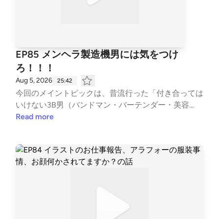
EP85 メンヘラ製造機男には気をつけ
ろ！！！
Aug 5, 2026
25:42
今回のメイントピックは、昔流行った「付き合っては
いけない3B男（バンドマン・バーテンダー・美容
師）」の現代版、「3C男」について！📷🍛 カメラ
Read more
マン、クリエイター、そしてカレーをスパイスから作
る男…！？こだわりが強すぎる彼らとの恋愛はどうし
て面倒なのか、3人で徹底分析します🧐 さらに話題
はエスカレートし、付き合ったら面倒な女性の特徴
「3C女」や、相手を狂わせてしまう「メンヘラ製造
機」な男性の話へ💥 暑い日が続きますので、お塩と
お水をしっかり摂って熱中症にはお気をつけください
ね🍉 今週も居酒屋で隣の席の会話を盗み聞きする感