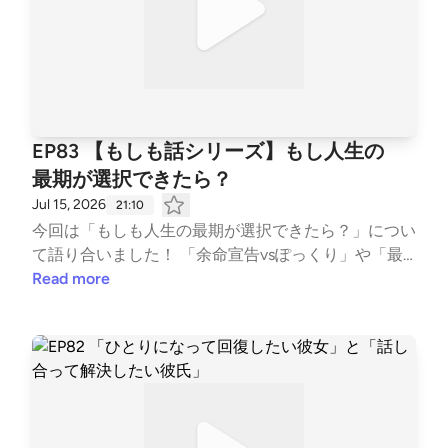
ズコBOX（お便りフォーム） https://forms.gle/68ixV
【トークのハイライト】 ・7月第5週目はお休み！次
oyDtHjsstWH7 ※「ズコBOXが面倒だよ〜」という人
回は8月スタート🌴 ・リスナーさんからイラスト依
は、InstagramのDMでもお待ちしております🙆‍♀️ 【ア
頼いただきました！🎨✨ ・アラフォーおじの服装事
カウント情報】 📺 YouTube▼ https://youtube.com/c
情👖 ・褒められた時の返答どうしてる？💬 ・「お
hannel/UCqOu9j4sv4EXrcWp3qktnVw?si=fXSjRfKTq
顔、何かされてますか？」💆‍♂️✨ 【出演】 ズコピート
hAkiJ0M 📸 Instagram ▼ https://instagram.com/zuk
リオ 🏳️‍🌈 アラフォーゲイ：のんちゃん 🏳️‍🌈 40代ゲイ：
EP83 【もしも話シリーズ】もし人生の
op_talk のんちゃん https://www.instagram.com/nzmy
ごーみ 💃 アラサー独身：よっぴー 【番組紹介】 ア
最期が選択できたら？
g ごーみ https://www.instagram.com/gow1008 よっ
ラフォーゲイとアラサー独身女の3人がお届けするズ
Jul 15, 2026
ぴー https://www.instagram.com/happyyopy 🐦 X ▼
21:10
ッコケ雑談番組「ズコズコピートーク」！ コンセプ
https://x.com/zukop_talk 毎週水曜日に配信中です。
今回は「もしも人生の最期が選択できたら？」につい
トは「居酒屋の隣のうるさい客」。 なんか気になる
番組のフォローやレビューでの応援、よろしくお願い
て語り合いました！ 「余命宣告vsぽっくり」や「最
しょうもないトークを、BGM代わりにゆる〜く聴き
します！ --- stand.fmでは、この放送にいいね・コメ
期の晩餐」 など3人の価値観が分かれる回答
Read more
流してください🍻 👕 EP50記念グッズも引き続き発
ント・レター送信ができます。 https://stand.fm/chan
に、、、！🌟 今回も居酒屋で隣の席の会話を盗み聞
売中 ▼ https://suzuri.jp/zukop 💌 ズコズコピーはお
nels/660d2b2bf95ea2f8e443917e
きする感覚で、ゆる〜くお楽しみください🎧 ​【トー
便り募集中 💌 ズコ友の輪を広げてみなさんとぜひ仲
クのハイライト】 ・シャワーヘッドと健康グッズ🚿
良くなりたいので、 ズッコケエピソード／お悩み相
・究極の選択！もしも話し ・最後の晩餐は何食べた
談／聞きたいことなど なんでも気軽に送ってくださ
い？それぞれの回答🍚 ・棺桶に入れて欲しいもの ・
い🫶 📮 ズコBOX（お便りフォーム） https://forms.g
ズコピー2周年になったのでは？？🌟 【出演】 ズコ
le/68ixVoyDtHjsstWH7 ※「ズコBOXが面倒だよ〜」
ピートリオ 🏳️‍🌈 アラフォーゲイ：のんちゃん 🏳️‍🌈 40代