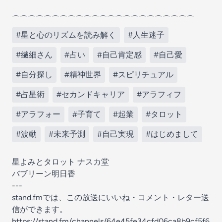
⌒⌒⌒⌒⌒⌒⌒⌒⌒⌒⌒⌒⌒⌒⌒⌒⌒⌒⌒⌒⌒⌒⌒
#星と心のリズムを読み解く
#人生迷子
#繊細さん
#占い
#自己肯定感
#自己愛
#自分探し
#精神世界
#スピリチュアル
#占星術
#セカンドキャリア
#アラフィフ
#アラフォー
#子育て
#起業
#タロット
#波動
#未来予測
#自己実現
#はじめまして
星よみとタロット ナスカ堂
バブリーン明日香
---
stand.fmでは、この放送にいいね・コメント・レター送
信ができます。
https://stand.fm/channels/64e45fe34cfd06ca8b9cf5f6