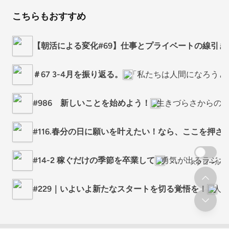
こちらもおすすめ
【朝活による変化#69】仕事とプライベートの線引き
＃67 3-4月を振り返る。
「私たちは人間になろうと
#986 新しいことを始めよう！
生きづらさからの
#116.春分の日に願いを叶えたい！なら、ここを押さ
#14-2 稼ぐだけの季節を卒業して
勇気が出るラジオ
スクロール
#229｜いよいよ新たなスタートを切る覚悟を！
人生