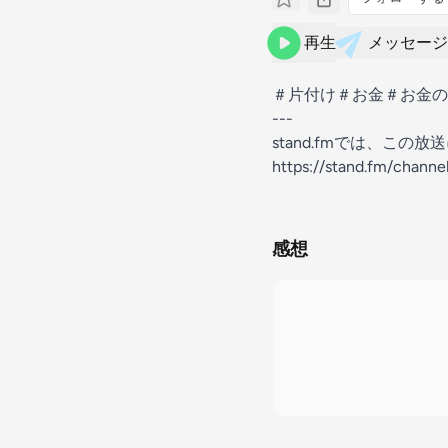
再生
メッセージ
＃片付け＃お金＃お金の
---
stand.fmでは、こ
https://stand.fm/chann
感想