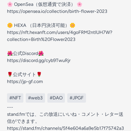
🌸 OpenSea（仮想通貨で決済） 🌸
https://opensea.io/collection/birth-flower-2023
🌼 HEXA （日本円決済可能）🌼
https://nft.hexanft.com/users/4goFRM2ntIUH7W?
collection=Birth%20Flower2023
🌺公式Discord🌺
https://discord.gg/cyb9TwuRjr
🌹公式サイト🌹
https://jp-gf.com
#NFT
#web3
#DAO
#JPGF
---
stand.fmでは、この放送にいいね・コメント・レター送
信ができます。
https://stand.fm/channels/5f4e604a6a9e5b17f75742a3