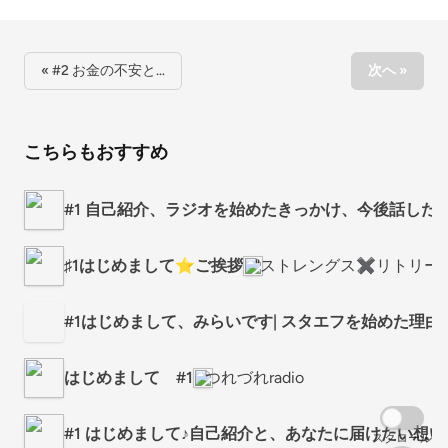
« #2 お金の不安と…
次へ »
こちらもおすすめ
#1 自己紹介、ラジオを始めたきっかけ、今後話した
♯1はじめまして⭐︎ご挨拶
"ストレングス✖️リトリー
#1はじめまして、みらいです| スタエフを始めた理由
はじめまして #1
つれづれradio
#1 はじめまして♪自己紹介と、あなたに届けたい想い
スクロール