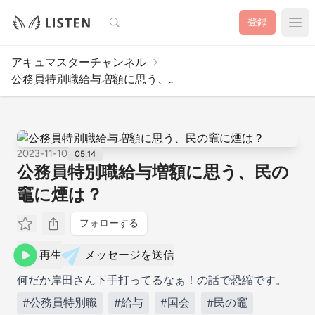
検索
登録
アキュマスターチャンネル
公務員特別職給与増額に思う、..
2023-11-10
05:14
公務員特別職給与増額に思う、民の
竈に煙は？
フォローする
再生
メッセージを送信
何だか岸田さん下手打ってるなぁ！の話で恐縮です。
#公務員特別職
#給与
#国会
#民の竈