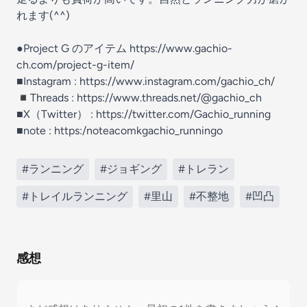
れます(^^)
●Project G のアイテム https://www.gachio-
ch.com/project-g-item/
■Instagram : https://www.instagram.com/gachio_ch/
◾️Threads : https://www.threads.net/@gachio_ch
■X（Twitter） : https://twitter.com/Gachio_running
■note : https:/noteacomkgachio_runningo
#ランニング
#ジョギング
#トレラン
#トレイルランニング
#里山
#不整地
#凹凸
感想