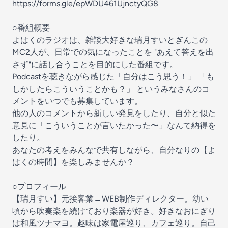
⁠https://forms.gle/epWDU461UjnctyQG8⁠
○番組概要
よはくのラジオは、雑談大好きな瑞月すいとぎんこの
MC2人が、日常での気になったことを "あえて答えを出
さず"に話し合うことを目的にした番組です。
Podcastを聴きながら感じた「自分はこう思う！」 「も
しかしたらこういうことかも？」 というみなさんのコ
メントをいつでも募集しています。
他の人のコメントから新しい発見をしたり、自分と似た
意見に「こういうことが言いたかった〜」なんて納得を
したり。
あなたの考えをみんなで共有しながら、自分なりの【よ
はくの時間】を楽しみませんか？
○プロフィール
【瑞月すい】元接客業→WEB制作ディレクター。幼い
頃から吹奏楽を続けており楽器が好き。好きなおにぎり
は和風ツナマヨ。趣味は家電屋巡り、カフェ巡り。自己