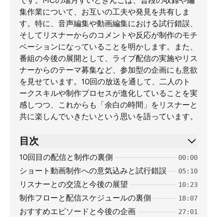
です。MCの瑞月すいとぎんこは、普段の収録や編
集作業について、お互いの工夫や発見を共有しま
す。特に、音声編集や動画編集における試行錯誤、
そしてリスナーからのコメントや反応が制作のモチ
ベーションになっていることを明かします。また、
番組の今後の展開として、ライブ配信の実施やリス
ナーからのテーマ募集など、参加型の企画にも意欲
を見せています。10回の放送を通して、二人のト
ークスキルや制作プロセスが進化していることを実
感しつつ、これからも「余白の時間」をリスナーと
共に楽しんでいきたいという思いを語っています。
目次
10回目の配信と制作の裏側
00:00
ショート動画制作への意気込みと試行錯誤
05:10
リスナーとの交流と今後の展望
10:23
制作フローと配信スケジュールの裏側
18:07
おすすめエピソードと今後の企画
27:01