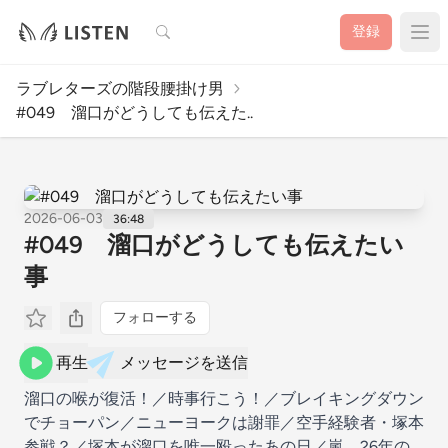
検索
登録
ラブレターズの階段腰掛け男
#049 溜口がどうしても伝えた..
2026-06-03
36:48
#049 溜口がどうしても伝えたい
事
フォローする
再生
メッセージを送信
溜口の喉が復活！／時事行こう！／ブレイキングダウン
でチョーパン／ニューヨークは謝罪／空手経験者・塚本
参戦？／塚本が溜口を唯一殴ったあの日／嵐、26年の