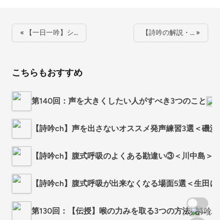
« 【一日一吟】シ…
【詩吟の解説・… »
こちらもおすすめ
第140回：声を大きくしたい人がすべき3つのこと
詩
【詩吟ch】声を出さないオススメ発声練習3選＜磯浜
【詩吟ch】腹式呼吸のよくある勘違い③＜川中島＞
【詩吟ch】腹式呼吸が出来なくなる場面5選＜生田に
第130回：【伝授】喉の力みを取る3つの方法
詩吟日
スクロール