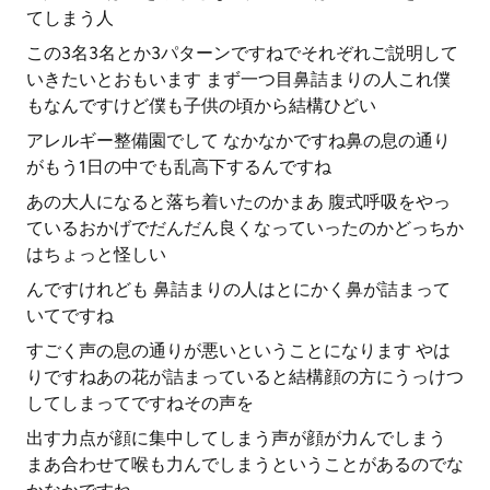
てしまう人
この3名3名とか3パターンですねでそれぞれご説明して
いきたいとおもいます まず一つ目鼻詰まりの人これ僕
もなんですけど僕も子供の頃から結構ひどい
アレルギー整備園でして なかなかですね鼻の息の通り
がもう1日の中でも乱高下するんですね
あの大人になると落ち着いたのかまあ 腹式呼吸をやっ
ているおかげでだんだん良くなっていったのかどっちか
はちょっと怪しい
んですけれども 鼻詰まりの人はとにかく鼻が詰まって
いてですね
すごく声の息の通りが悪いということになります やは
りですねあの花が詰まっていると結構顔の方にうっけつ
してしまってですねその声を
出す力点が顔に集中してしまう声が顔が力んでしまう
まあ合わせて喉も力んでしまうということがあるのでな