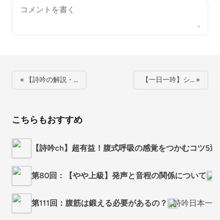
Your comment
« 【詩吟の解説・…
【一日一吟】シ… »
こちらもおすすめ
【詩吟ch】超有益！腹式呼吸の感覚をつかむコツ5
第80回：【やや上級】発声と音程の関係について
詩
第111回：腹筋は鍛える必要があるの？
詩吟日本一