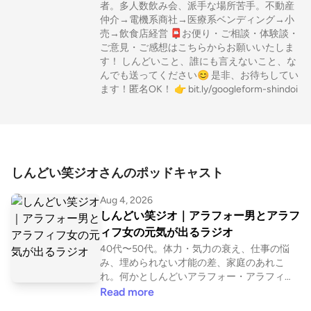
者。多人数飲み会、派手な場所苦手。不動産
仲介→電機系商社→医療系ベンディング→小
売→飲食店経営 📮お便り・ご相談・体験談・
ご意見・ご感想はこちらからお願いいたしま
す！ しんどいこと、誰にも言えないこと、な
んでも送ってください😊 是非、お待ちしてい
ます！匿名OK！ 👉 bit.ly/googleform-shindoi
しんどい笑ジオさんのポッドキャスト
Aug 4, 2026
しんどい笑ジオ｜アラフォー男とアラフ
ィフ女の元気が出るラジオ
40代〜50代。体力・気力の衰え、仕事の悩
み、埋められない才能の差、家庭のあれこ
れ。何かとしんどいアラフォー・アラフィフ
世代。 日々のしんどい話を聞いて、笑い飛ば
Read more
して、 お互い、明日をなんとか迎えましょ