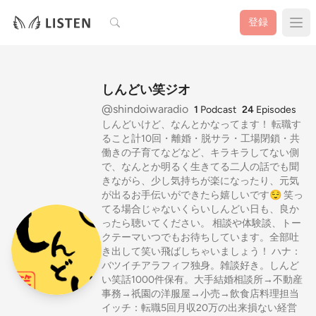
検索
登録
しんどい笑ジオ
@shindoiwaradio
1
Podcast
24
Episodes
しんどいけど、なんとかなってます！ 転職す
ること計10回・離婚・脱サラ・工場閉鎖・共
働きの子育てなどなど、キラキラしてない側
で、なんとか明るく生きてる二人の話でも聞
きながら、少し気持ちが楽になったり、元気
が出るお手伝いができたら嬉しいです😌 笑っ
てる場合じゃないくらいしんどい日も、良か
ったら聴いてください。 相談や体験談、トー
クテーマいつでもお待ちしています。全部吐
き出して笑い飛ばしちゃいましょう！ ハナ：
バツイチアラフィフ独身。雑談好き。しんど
い笑話1000件保有。大手結婚相談所→不動産
事務→祇園の洋服屋→小売→飲食店料理担当
イッチ：転職5回月収20万の出来損ない経営