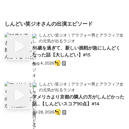
う！ 転職すること計10回・離婚・脱サラ・工
場閉鎖・共働きの子育てなどなど。キラキラ
してない側で、赤点以上平均点未満で、なん
とか明るく生きてる二人の話でも聞きなが
しんどい笑ジオさんの出演エピソード
ら、少し気持ちが楽になったり、元気が出る
お手伝いができたら嬉しいです😌 笑ってる場
しんどい笑ジオ｜アラフォー男とアラフィフ女
合じゃないくらいしんどい日も、良かったら
の元気が出るラジオ
聴いてください。 相談や体験談、トークテー
35歳を過ぎて、新しい挑戦が急にしんどく
マいつでもお待ちしています。全部吐き出し
なった話【大しんどい】#15
て笑い飛ばしちゃいましょう！ 📮お便りはこ
ちらから しんどいこと、誰にも言えないこ
Aug 4, 2026
と、なんでも送ってください😊匿名OK！ 👉
bit.ly/googleform-shindoi ハナ：バツイチアラ
フィフ独身。雑談好き。しんどい笑話1000件
保有。大手結婚相談所→不動産事務→祇園の
しんどい笑ジオ｜アラフォー男とアラフィフ女
洋服屋→小売→飲食店料理担当 いっち：アラ
の元気が出るラジオ
フォー、転職5回月収20万の出来損ない経営
アメリカより京都の隣人の方がしんどかった
者。多人数飲み会、派手な場所苦手。不動産
話…【しんどいスコア90点】#14
仲介→電機系商社→医療系ベンディング→小
Jul 28, 2026
売→飲食店経営 日本語学習中のリスニング練
習にもどうぞ。Learn real Japanese, Kansai di
alect, daily conversation