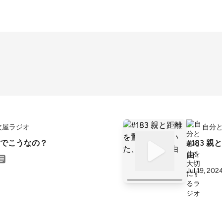
次屋ラジオ
自分
でこうなの？
#183 
由
Jul 19, 202