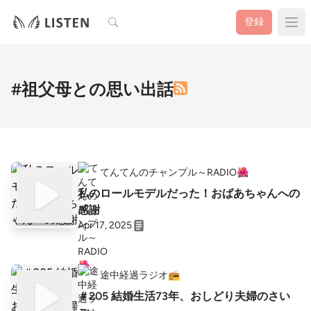
検索
登録
#祖父母との思い出話
てんてんのチャンプル～RADIO🌺
私のロールモデルだった！おばあちゃんへの
感謝
Apr 17, 2025
途中経過ラジオ📻️
＃205 結婚生活73年、おしどり夫婦のさい