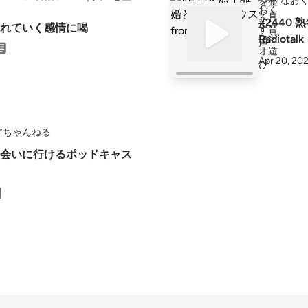
なお
#2440
れていく感情に喝
Radiotalk
Apr 20, 20
アちゃんねる
年中会いに行けるポッドキャス