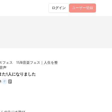
ログイン
ユーザー
登録
7ナスフェス 11/8音楽フェス｜人生を整
音声
また1人になりました
4