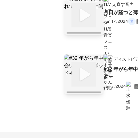
え直す音声
月日が経つと薄
Jun 17, 2024
ディストピ
#32 年がら
ター
Jan 3, 2024