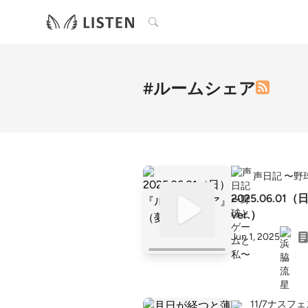
検索
#ルームシェア
声日記 〜野
2025.06.
ver.）
Jun 1, 2025
11/7ナスフ