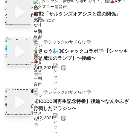
タクラジ「夢が叶う場所ガイド」🏰🌋#ディ
ズニー副音声
#132「サルタンズオアシスと星の関係」
Jul 29, 2021
🦈シャックのサメらじ🦈
りきゅう🧞‍♂️✖︎シャックコラボ🦈【シャッキ
ーと魔法のランプ】〜後編〜
Jul 9, 2021
🦈シャックのサメらじ🦈
【10000回再生記念特番】後編〜なんやふざ
け倒したアラジン〜
Jul 2, 2021