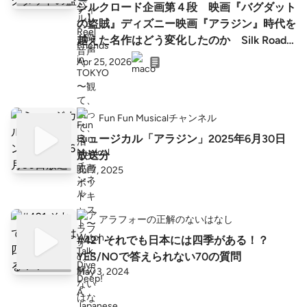
シルクロード企画第４段 映画『バグダット
の盗賊』ディズニー映画『アラジン』時代を
越えた名作はどう変化したのか Silk Road
Series Vol.4: Same Wish, Different World
Apr 25, 2026
Fun Fun Musicalチャンネル
ミュージカル「アラジン」2025年6月30日
放送分
Jul 7, 2025
アラフォーの正解のないはなし
#421 それでも日本には四季がある！？
YES/NOで答えられない70の質問
May 3, 2024