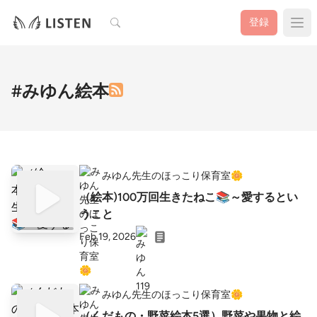
検索
登録
#みゆん絵本
みゆん先生のほっこり保育室🌼
（絵本)100万回生きたねこ📚～愛するとい
うこと
Feb 19, 2026
みゆん先生のほっこり保育室🌼
（くだもの・野菜絵本5選）野菜や果物と絵