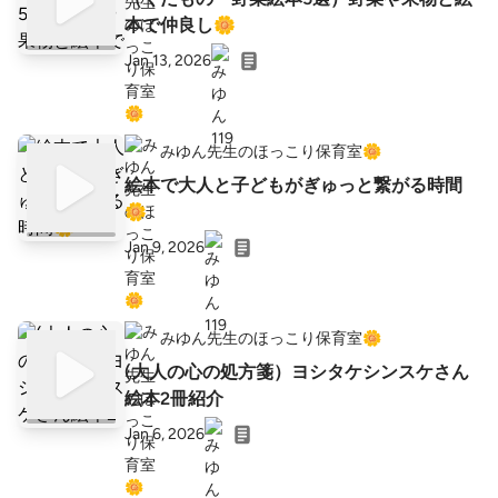
本で仲良し🌼
Jan 13, 2026
みゆん先生のほっこり保育室🌼
絵本で大人と子どもがぎゅっと繋がる時間
🌼
Jan 9, 2026
みゆん先生のほっこり保育室🌼
(大人の心の処方箋）ヨシタケシンスケさん
絵本2冊紹介
Jan 6, 2026