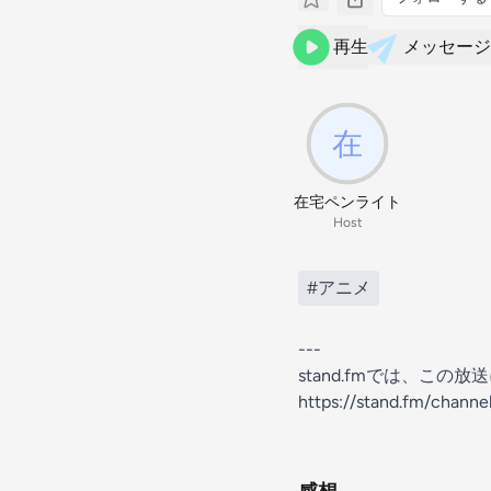
再生
メッセージ
在宅ペンライト
Host
#アニメ
---
stand.fmでは、こ
https://stand.fm/chan