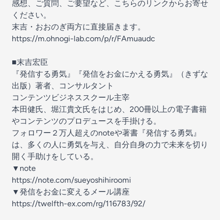
感想、ご質問、ご要望など、こちらのリンクからお寄せ
ください。
末吉・おおのぎ両方に直接届きます。
https://m.ohnogi-lab.com/p/r/FAmuaudc
■末吉宏臣
『発信する勇気』『発信をお金にかえる勇気』（きずな
出版）著者、コンサルタント
コンテンツビジネススクール主宰
本田健氏、堀江貴文氏をはじめ、200冊以上の電子書籍
やコンテンツのプロデュースを手掛ける。
フォロワー２万人超えのnoteや著書『発信する勇気』
は、多くの人に勇気を与え、自分自身の力で未来を切り
開く手助けをしている。
▼note
https://note.com/sueyoshihiroomi
▼発信をお金に変えるメール講座
https://twelfth-ex.com/rg/116783/92/