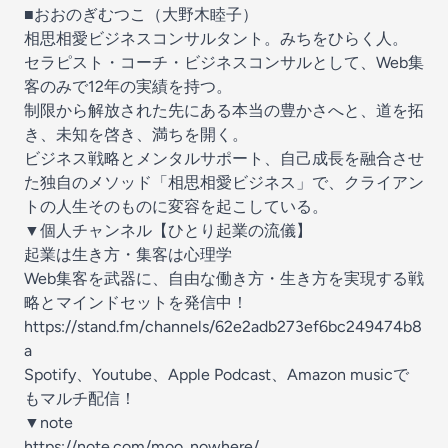
■おおのぎむつこ（大野木睦子）
相思相愛ビジネスコンサルタント。みちをひらく人。
セラピスト・コーチ・ビジネスコンサルとして、Web集
客のみで12年の実績を持つ。
制限から解放された先にある本当の豊かさへと、道を拓
き、未知を啓き、満ちを開く。
ビジネス戦略とメンタルサポート、自己成長を融合させ
た独自のメソッド「相思相愛ビジネス」で、クライアン
トの人生そのものに変容を起こしている。
▼個人チャンネル【ひとり起業の流儀】
起業は生き方・集客は心理学
Web集客を武器に、自由な働き方・生き方を実現する戦
略とマインドセットを発信中！
https://stand.fm/channels/62e2adb273ef6bc249474b8
a
Spotify、Youtube、Apple Podcast、Amazon musicで
もマルチ配信！
▼note
https://note.com/moo_nowhere/