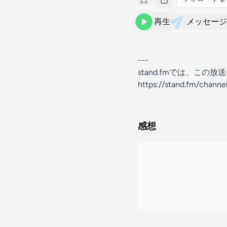
再生
メッセージ
---
stand.fmでは、こ
https://stand.fm/chan
感想