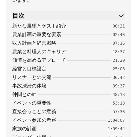
います。
目次
新たな展望とゲスト紹介
00:21
農業計画の重要な要素
02:46
収入計画と経営戦略
07:16
農業と料理人のキャリア
18:37
価値を高めるアプローチ
21:20
経営と目標設定
25:08
リスナーとの交流
36:42
事故渋滞の体験
39:37
仲間との絆
48:13
イベントの重要性
53:18
直接会うことの意義
57:36
イベント参加の考察
1:04:07
家族の計画
1:09:44