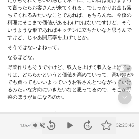
だからそれぐらいの感じで本当に、この日は開けますっ
て言ったらお客さんが来てくれる、でしっかりお金も落
ちてくれるみたいなことであれば、もちろんね、今僕の
料理にそこまで価値があるわけではないですけど、そう
いうような形であればキッチンに立ちたいなと思うんで
すけど、じゃあ開店率を上げてとか。
そうではないよねって。
なるほどな。
野菜作りもそうですけど、収入を上げて収入を上げてよ
りは、どちらかというと価値を高めていって、高いけど
スクロール
でも買ってもいいよっていうお客さんとつながっていけ
るみたいな方向にいきたいなと思ってるので、そこが野
菜のほうが目になるのか。
経営と目標設定
02:20:46
料理にも比重が移っていくのかはわかんないですけど、
どちらにしても僕が生活して生きていく中で畑を完全に