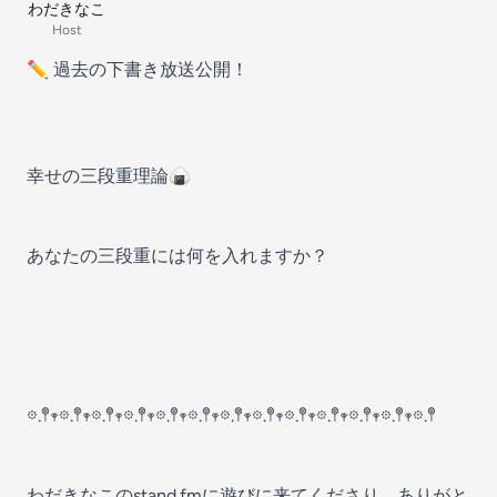
わだきなこ
Host
✏︎ 過去の下書き放送公開！
幸せの三段重理論🍙
あなたの三段重には何を入れますか？
𖡼.𖤣𖥧𖡼.𖤣𖥧𖡼.𖤣𖥧𖡼.𖤣𖥧𖡼.𖤣𖥧𖡼.𖤣𖥧𖡼.𖤣𖥧𖡼.𖤣𖥧𖡼.𖤣𖥧𖡼.𖤣𖥧𖡼.𖤣𖥧𖡼.𖤣𖥧𖡼.𖤣
わだきなこのstand.fmに遊びに来てくださり、ありがと