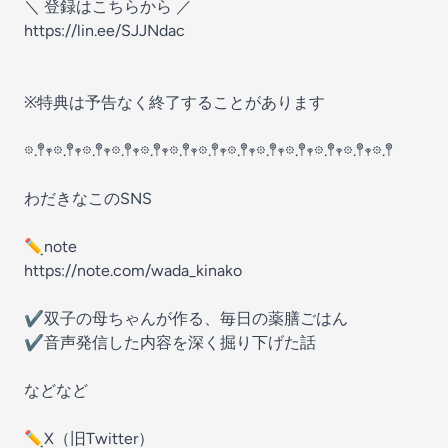
＼ 登録はこちらから ／
https://lin.ee/SJJNdac
※特典は予告なく終了することがあります
𖡼.𖤣𖥧𖡼.𖤣𖥧𖡼.𖤣𖥧𖡼.𖤣𖥧𖡼.𖤣𖥧𖡼.𖤣𖥧𖡼.𖤣𖥧𖡼.𖤣𖥧𖡼.𖤣𖥧𖡼.𖤣𖥧𖡼.𖤣𖥧𖡼.𖤣𖥧𖡼.𖤣
わだきなこのSNS
✏︎note
https://note.com/wada_kinako
✔︎双子の母ちゃんが作る、毎日の薬膳ごはん
✔︎音声発信した内容を深く掘り下げた話
などなど
✏︎X（旧Twitter）