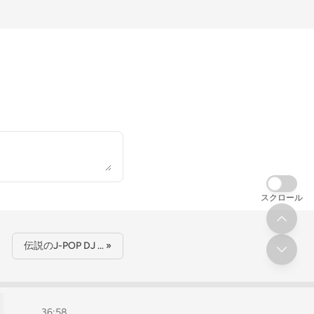
スクロール
伝説のJ-POP DJ … »
36:58