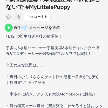
ないで #MyLittelePuppy
フォローする
再生
メッセージを送信
11/12（水)生放送直後の放課後！
宇多丸&水曜パートナー宇垣美里&水曜ディレクター津
野&プロデューサー岩崎&作家フルカワでお届け！
今回の主な話題は、、、
・当日のひらりささんゲスト回の感想〜各自が"心安ら
ぐ原風景"について語る
・宇多丸に続き、アノ人も大阪MoMoBooksに降臨！
・舞台鑑賞メール連発（贅沢貧乏「わかろうとはおもっ