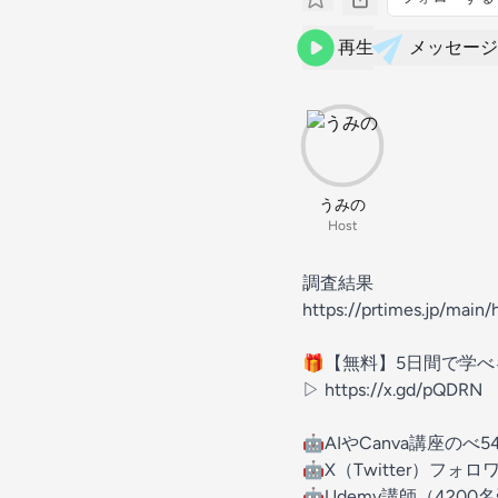
再生
メッセージ
うみの
Host
調査結果
https://prtimes.jp/mai
🎁【無料】5日間で学べる
▷ https://x.gd/pQDRN
🤖AIやCanva講座のべ
🤖X（Twitter）フォロ
🤖Udemy講師（4200名受