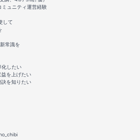
名のコミュニティ運営経験
使して
を
新常識を

効率化したい
収益を上げたい
秘訣を知りたい
ら
no_chibi