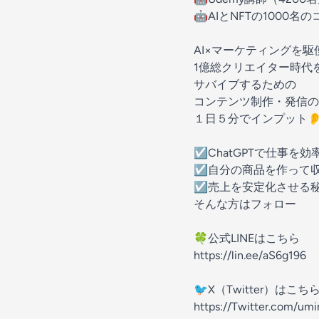
🤖AIとNFTの1000
AI×マーケティングを駆
1億総クリエイター時代
サバイブするための
コンテンツ制作・発信の
１日５分でインプット
☑︎ChatGPTで仕事を
☑︎自分の商品を作って
☑︎売上を安定化させる
そんな方はフォロー
🍀公式LINEはこちら
https://lin.ee/aS6g196
🐦X（Twitter）はこち
https://Twitter.com/umi