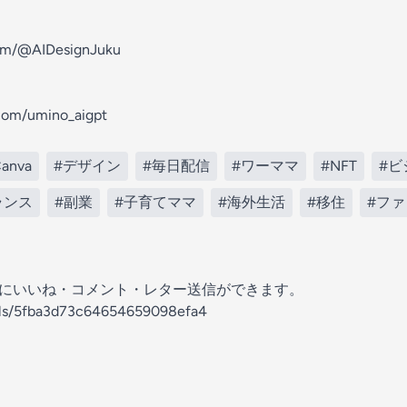
om/@AIDesignJuku
com/umino_aigpt
anva
#デザイン
#毎日配信
#ワーママ
#NFT
#ビ
ランス
#副業
#子育てママ
#海外生活
#移住
#フ
の放送にいいね・コメント・レター送信ができます。
nels/5fba3d73c64654659098efa4