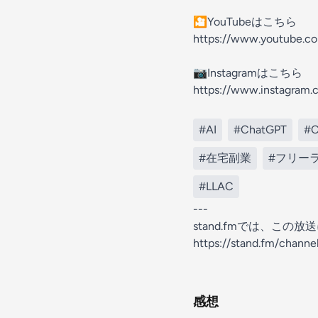
🎦YouTubeはこちら
https://www.youtube.c
📷Instagramはこちら
https://www.instagram.
#AI
#ChatGPT
#C
#在宅副業
#フリー
#LLAC
---
stand.fmでは、こ
https://stand.fm/chan
感想