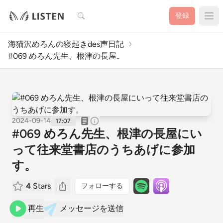
検索
登録
海猫沢めろんの寝起きdes声日記
#069 めろん先生、根津の長屋..
2024-09-14
17:07
#069 めろん先生、根津の長屋にい
って往来堂書店のうちあげに参加
す。
4
Stars
フォローする
再生
メッセージを送信