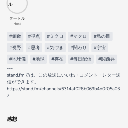
タートル
Host
#俯瞰
#視点
#ミクロ
#マクロ
#鳥の目
#視野
#思考
#気づき
#関わり
#宇宙
#地球儀
#地球
#存在
#毎日配信
#関西弁
---
stand.fmでは、この放送にいいね・コメント・レター送
信ができます。
https://stand.fm/channels/6314af028b069b4d0f05a03
7
感想