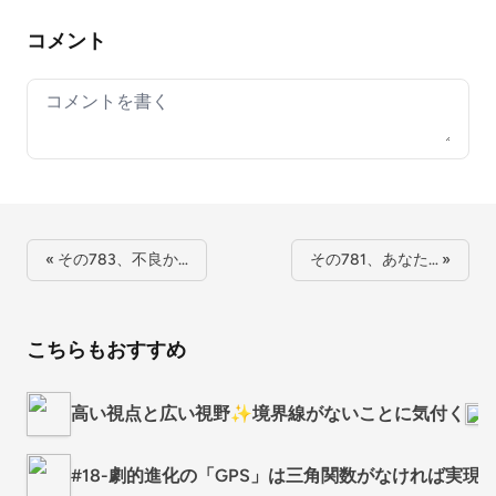
コメント
Your comment
« その783、不良か…
その781、あなた… »
こちらもおすすめ
高い視点と広い視野✨境界線がないことに気付く
マ
#18-劇的進化の「GPS」は三角関数がなければ実現