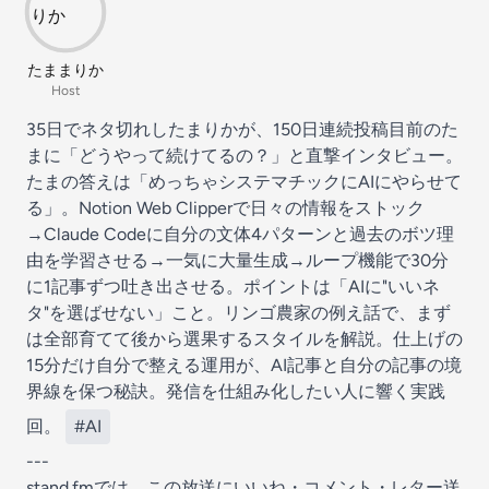
たままりか
Host
35日でネタ切れしたまりかが、150日連続投稿目前のた
まに「どうやって続けてるの？」と直撃インタビュー。
たまの答えは「めっちゃシステマチックにAIにやらせて
る」。Notion Web Clipperで日々の情報をストック
→Claude Codeに自分の文体4パターンと過去のボツ理
由を学習させる→一気に大量生成→ループ機能で30分
に1記事ずつ吐き出させる。ポイントは「AIに"いいネ
タ"を選ばせない」こと。リンゴ農家の例え話で、まず
は全部育てて後から選果するスタイルを解説。仕上げの
15分だけ自分で整える運用が、AI記事と自分の記事の境
界線を保つ秘訣。発信を仕組み化したい人に響く実践
回。
#AI
---
stand.fmでは、この放送にいいね・コメント・レター送