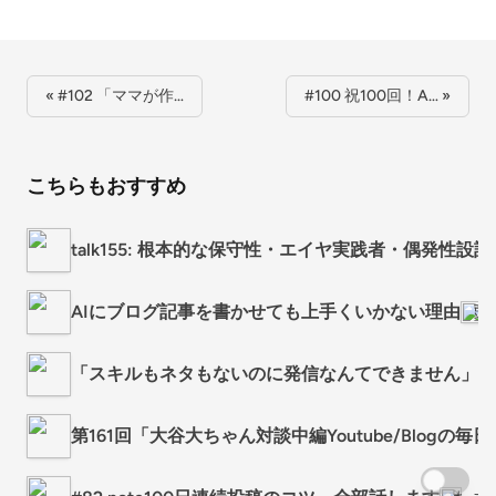
« #102 「ママが作…
#100 祝100回！A… »
こちらもおすすめ
talk155: 根本的な保守性・エイヤ実践者・偶発性設
AIにブログ記事を書かせても上手くいかない理由
頭
「スキルもネタもないのに発信なんてできません」と
第161回「大谷大ちゃん対談中編Youtube/Blog