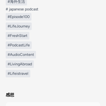
#海外生活
# japanese podcast
#Episode100
#LifeJourney
#FreshStart
#PodcastLife
#AudioContent
#LivingAbroad
#Lifeistravel
感想