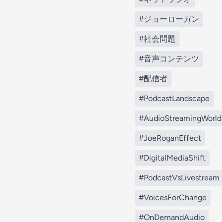
#ジョーローガン
#社会問題
#音声コンテンツ
#配信者
#PodcastLandscape
#AudioStreamingWorld
#JoeRoganEffect
#DigitalMediaShift
#PodcastVsLivestream
#VoicesForChange
#OnDemandAudio