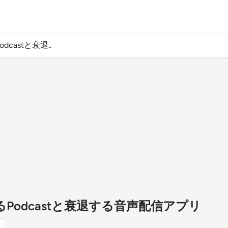
dcastと衰退..
がるPodcastと衰退する音声配信アプリ