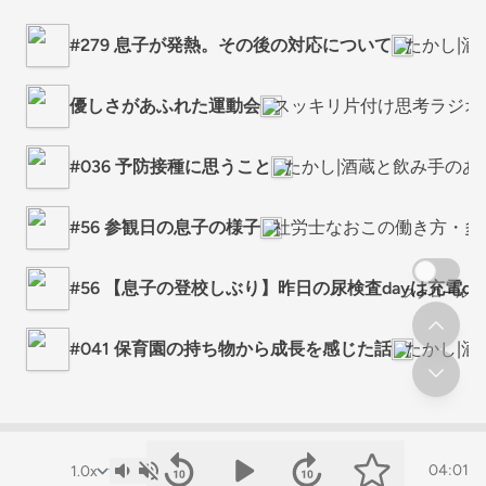
#279 息子が発熱。その後の対応について
たかし|酒
優しさがあふれた運動会
スッキリ片付け思考ラジオ
#036 予防接種に思うこと
たかし|酒蔵と飲み手のあ
#56 参観日の息子の様子
社労士なおこの働き方・多
#56 【息子の登校しぶり】昨日の尿検査dayは充電da
スクロール
#041 保育園の持ち物から成長を感じた話
たかし|酒
04:01