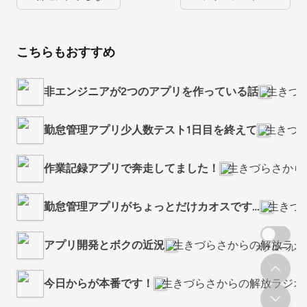
こちらもおすすめ
非エンジニアが2つのアプリを作っている話
生きづ
勤怠管理アプリ少人数テスト1日目を終えて
生きづ
作業記録アプリで奔走してました！
生きづらさから
勤怠管理アプリがちょっとだけカオスです…
生きづ
アプリ開発とボクの近況
生きづらさからの解放ラジ
スクロール
今日からが本番です！
生きづらさからの解放ラジオ