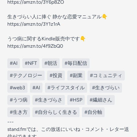
https://amzn.to/3Y6p8ZO
生きづらい人に捧ぐ 静かな恋愛マニュアル👇
https://amzn.to/3Y1z1rA
うつ病に関するKindle販売中です👇️
https://amzn.to/4f9ZbQ0
#AI
#NFT
#朝活
#毎日配信
#テクノロジー
#投資
#副業
#コミュニティ
#web3
#AI
#ライフスタイル
#生きづらい
#うつ病
#生きづらさ
#HSP
#繊細さん
#生き方
#自分らしく生きる
#自分軸
---
stand.fmでは、この放送にいいね・コメント・レター送
信ができます。