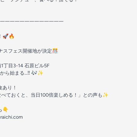
。
一一一一一一一一一一一一一
🚀🔥
）、ナスフェス開催地が決定🎊
丁目3-14 石原ビル5F
ら始まる…‼️ 🎶✨
食あり！
食べておくと、当日100倍楽しめる！」との声も✨
ら👇
eraichi.com