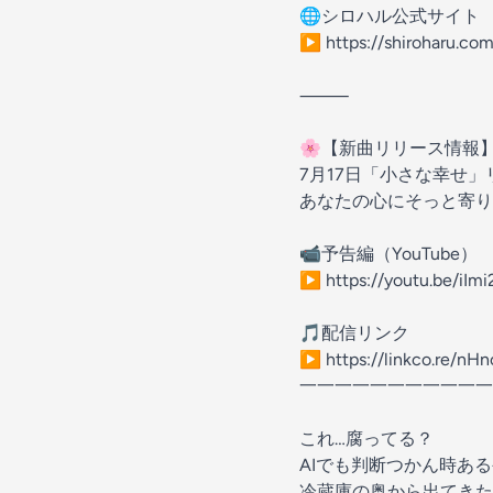
🌐シロハル公式サイト
▶️ https://shiroharu.com
⸻
🌸【新曲リリース情報
7月17日「小さな幸せ」
あなたの心にそっと寄り
📹予告編（YouTube）
▶️ https://youtu.be/
🎵配信リンク
▶️ https://linkco.re/nH
一一一一一一一一一一一
これ…腐ってる？
AIでも判断つかん時あ
冷蔵庫の奥から出てきた