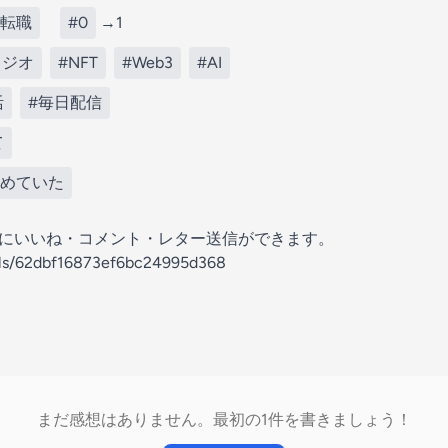
#転職
#0
→1
ラジオ
#NFT
#Web3
#AI
活
#毎日配信
て
眺めていた
の放送にいいね・コメント・レター送信ができます。
nels/62dbf16873ef6bc24995d368
まだ感想はありません。最初の1件を書きましょう！