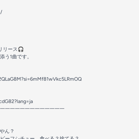
/
】
リリース🎧
添う1曲です。
iImi2QLaG8M?si=6mMf81wVkc5LRmOQ
ncdG82?lang=ja
一一一一一一一一一一一一一
るやん？
ビーフシチュー、食べる？捨てる？