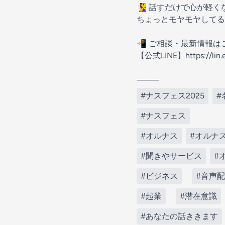
🧏‍♀️ 話すだけで心
ちょっとモヤモヤして
📲 ご相談・最新情報は
【公式LINE】https://lin.
⸻
#ナスフェス2025
#
#ナスフェス
#オルナス
#オルナ
#聞きやサービス
#
#ビジネス
#音声
#起業
#潜在意識
#あなたの話ききます