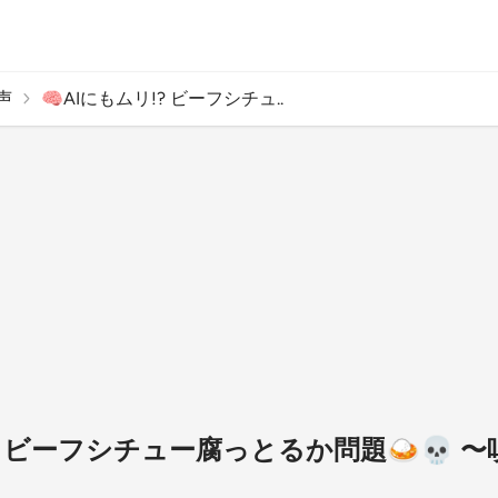
声
🧠AIにもムリ!? ビーフシチュ..
!? ビーフシチュー腐っとるか問題🍛💀 〜