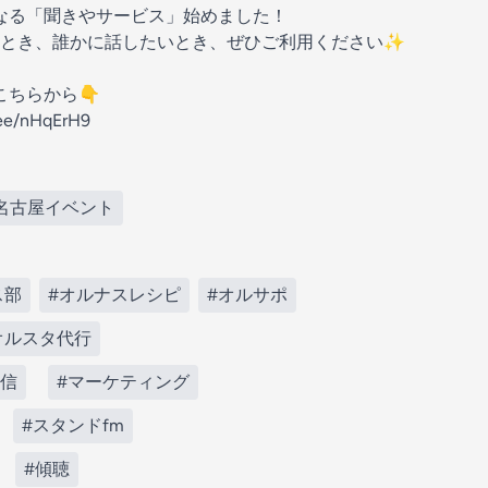
が軽くなる「聞きやサービス」始めました！
るとき、誰かに話したいとき、ぜひご利用ください✨
こちらから👇
ee/nHqErH9
名古屋イベント
ス部
#オルナスレシピ
#オルサポ
オルスタ代行
配信
#マーケティング
#スタンドfm
#傾聴