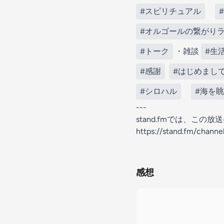
#スピリチュアル
#オルゴールの繋がり
#トーク
・雑談
#生
#感謝
#はじめまし
#シロハル
#海を
---
stand.fmでは、こ
https://stand.fm/chan
感想