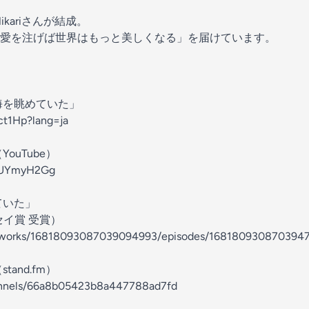
ikariさんが結成。
愛を注げば世界はもっと美しくなる」を届けています。
海を眺めていた」
nct1Hp?lang=ja
ouTube）
hoUYmyH2Gg
ていた」
セイ賞 受賞）
jp/works/16818093087039094993/episodes/168180930870394
and.fm）
hannels/66a8b05423b8a447788ad7fd