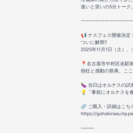
迷いと笑いの5分トーク
一一一一一一一一一一一
📢 ナスフェス開催決定！
ついに解禁‼️
2025年11月1日（土
📍名古屋市中村区名駅南1
熱狂と感動の祭典、ここか
🍆 当日はオルナスの試
💡「事前にオルナスを
🔗 ご購入・詳細はこち
https://gohobinasu.hp.p
⸻