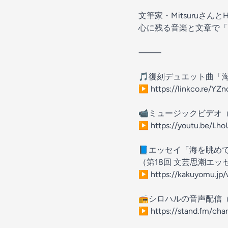
文筆家・MitsuruさんとH
心に残る音楽と文章で「
⸻
🎵復刻デュエット曲「
▶️ https://linkco.re/YZ
📹ミュージックビデオ（Y
▶️ https://youtu.be/L
📘エッセイ「海を眺め
（第18回 文芸思潮エッ
▶️ https://kakuyomu.
📻シロハルの音声配信（st
▶️ https://stand.fm/c