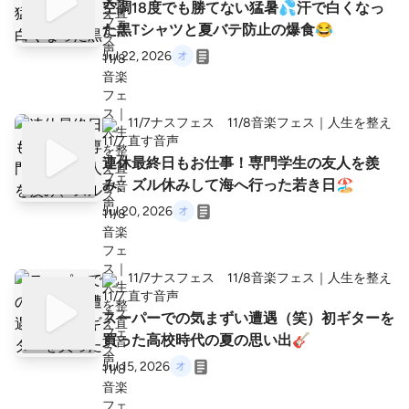
空調18度でも勝てない猛暑💦汗で白くなっ
た黒Tシャツと夏バテ防止の爆食😂
Jul 22, 2026
11/7ナスフェス 11/8音楽フェス｜人生を整え
直す音声
連休最終日もお仕事！専門学生の友人を羨
み、ズル休みして海へ行った若き日🏖️
Jul 20, 2026
11/7ナスフェス 11/8音楽フェス｜人生を整え
直す音声
スーパーでの気まずい遭遇（笑）初ギターを
買った高校時代の夏の思い出🎸
Jul 15, 2026