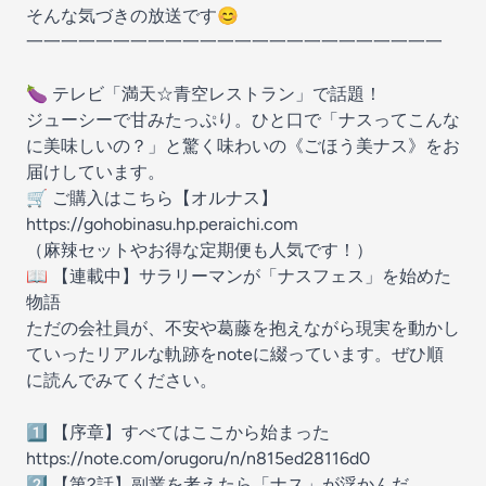
そんな気づきの放送です😊
一一一一一一一一一一一一一一一一一一一一一一一一
🍆 テレビ「満天☆青空レストラン」で話題！
ジューシーで甘みたっぷり。ひと口で「ナスってこんな
に美味しいの？」と驚く味わいの《ごほう美ナス》をお
届けしています。
🛒 ご購入はこちら【オルナス】
https://gohobinasu.hp.peraichi.com
（麻辣セットやお得な定期便も人気です！）
📖 【連載中】サラリーマンが「ナスフェス」を始めた
物語
ただの会社員が、不安や葛藤を抱えながら現実を動かし
ていったリアルな軌跡をnoteに綴っています。ぜひ順
に読んでみてください。
1️⃣ 【序章】すべてはここから始まった
https://note.com/orugoru/n/n815ed28116d0
2️⃣ 【第2話】副業を考えたら「ナス」が浮かんだ