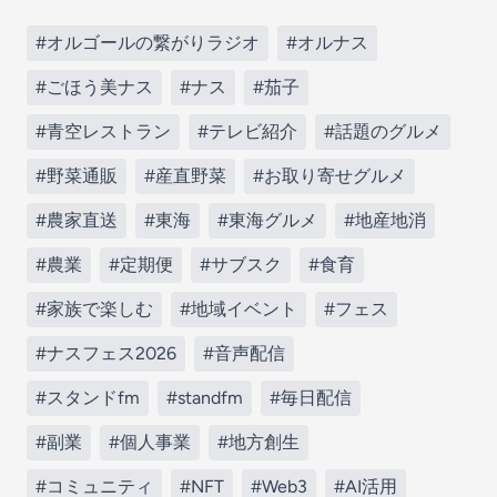
#オルゴールの繋がりラジオ
#オルナス
#ごほう美ナス
#ナス
#茄子
#青空レストラン
#テレビ紹介
#話題のグルメ
#野菜通販
#産直野菜
#お取り寄せグルメ
#農家直送
#東海
#東海グルメ
#地産地消
#農業
#定期便
#サブスク
#食育
#家族で楽しむ
#地域イベント
#フェス
#ナスフェス2026
#音声配信
#スタンドfm
#standfm
#毎日配信
#副業
#個人事業
#地方創生
#コミュニティ
#NFT
#Web3
#AI活用