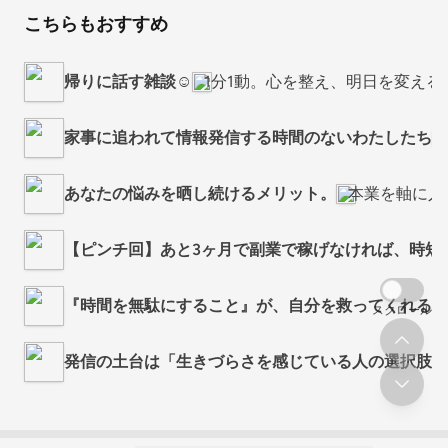
こちらもおすすめ
帰りに話す雑談☺️
1分1動。心を整え、明日を変える
家事に追われて情報発信する時間のないわたしたち
あなたの悩みを晒し続けるメリット。
本業を軸に人
【ピンチ回】あと3ヶ月で副業で稼げなければ、時短
『時間を無駄にすること』が、自分を救ってくれる理
スクロール
発信の土台は「生きづらさを感じている人の選択肢を