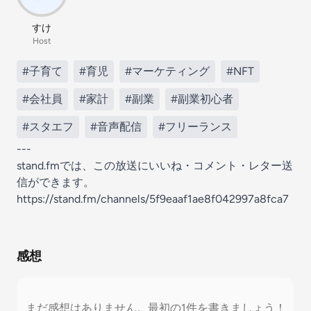
すけ
Host
#子育て
#育児
#マーケティング
#NFT
#会社員
#家計
#副業
#副業初心者
#スタエフ
#音声配信
#フリーランス
---
stand.fmでは、この放送にいいね・コメント・レター送
信ができます。
https://stand.fm/channels/5f9eaaf1ae8f042997a8fca7
感想
まだ感想はありません。最初の1件を書きましょう！