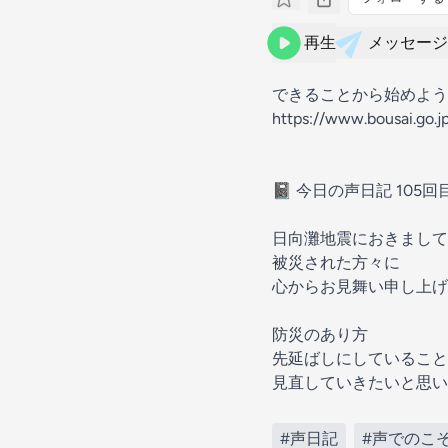
再生
メッセージ
できることから始めよう！
https://www.bousai.go.j
📓 今日の声日記 105
日向灘地震におきまして
被災された方々に
心からお見舞い申し上げ
防災のあり方
先延ばしにしていること
見直していきたいと思い
#声日記
#声でのこ