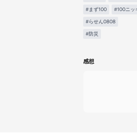
#まず100
#100ニ
#らせん0808
#防災
感想