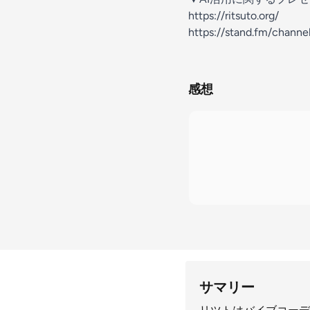
https://ritsuto.org/
https://stand.fm/chan
感想
サマリー