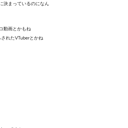
嫌に決まっているのになん
コ動画とかもね
れたVTuberとかね