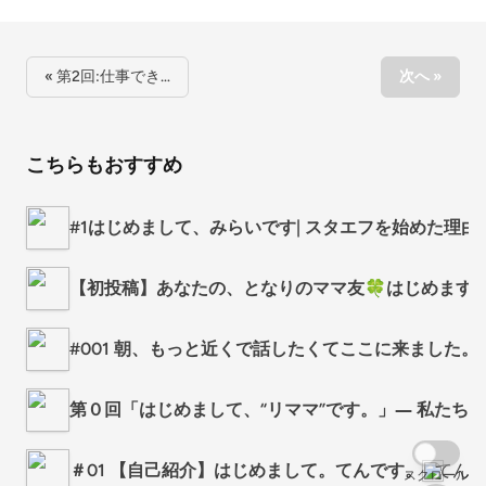
« 第2回:仕事でき…
次へ »
こちらもおすすめ
#1はじめまして、みらいです| スタエフを始めた理由
【初投稿】あなたの、となりのママ友🍀はじめます
#001 朝、もっと近くで話したくてここに来ました。
第０回「はじめまして、“リママ”です。」― 私たち
＃01 【自己紹介】はじめまして。てんです。
てん
スクロール