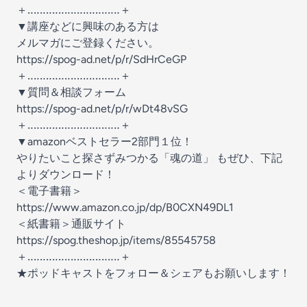
＋‥‥‥‥‥‥‥‥‥‥‥‥‥‥‥＋
▼講座などに興味のある方は
メルマガにご登録ください。
https://spog-ad.net/p/r/SdHrCeGP
＋‥‥‥‥‥‥‥‥‥‥‥‥‥‥‥＋
▼質問＆相談フォーム
https://spog-ad.net/p/r/wDt48vSG
＋‥‥‥‥‥‥‥‥‥‥‥‥‥‥‥＋
▼amazonベストセラー2部門１位！
やりたいこと探さずみつかる「魂の道」 もぜひ、下記
よりダウンロード！
＜電子書籍＞
https://www.amazon.co.jp/dp/B0CXN49DL1
＜紙書籍＞通販サイト
https://spog.theshop.jp/items/85545758
＋‥‥‥‥‥‥‥‥‥‥‥‥‥‥‥＋
★ポッドキャストをフォロー＆シェアもお願いします！