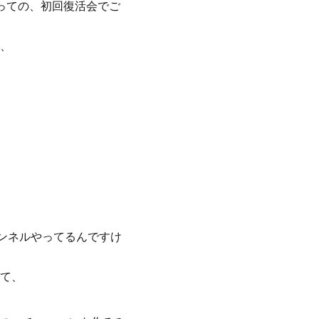
っての、初回復活会でご
、
、
ャンネルやってるんですけ
て、