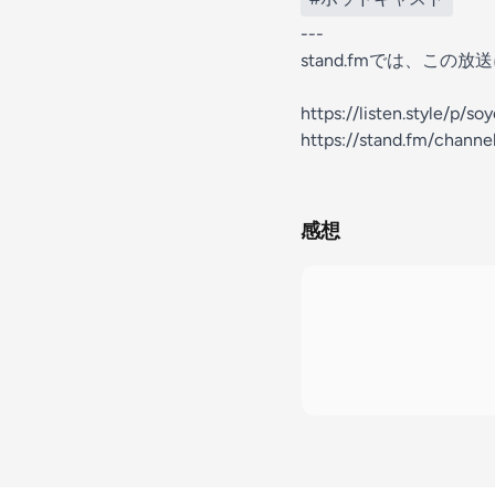
---
stand.fmでは、こ
https://listen.style/p/
https://stand.fm/chan
感想