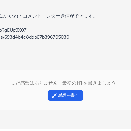
の放送にいいね・コメント・レター送信ができます。
soyo?gEUp9X07
nels/693d4b4c8ddb67b396705030
まだ感想はありません。最初の1件を書きましょう！
感想を書く