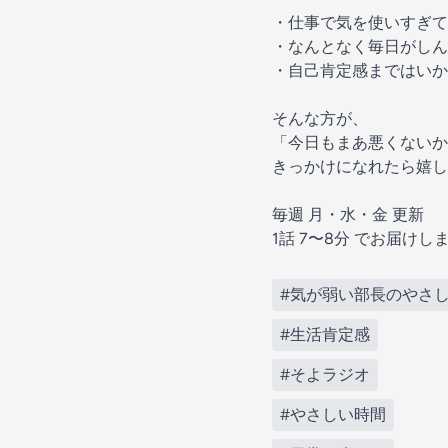
・仕事で気を使いすぎて
・なんとなく毎日がしん
・自己肯定感まではいか
そんな方が、
「今日もまあ悪くないか
きっかけになれたら嬉し
毎週 月・水・金 更新
1話 7〜8分 でお届けし
#気が弱い部長のやさ
#生活肯定感
#そよラジオ
#やさしい時間