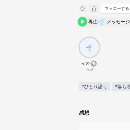
フォローする
再生
メッセージ
その
Host
#ひとり語り
#落ち
感想