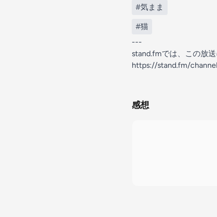
#気まま
#猫
---
stand.fmでは、こ
https://stand.fm/chan
感想