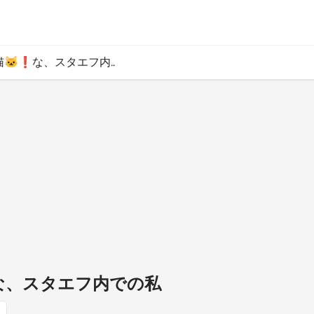
🐱❗️な、スタエフ内..
️な、スタエフ内での私