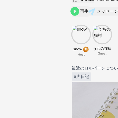
再生
メッセージ
うちの猫様
snow
Guest
Host
最近のロルバーンについ
#声日記