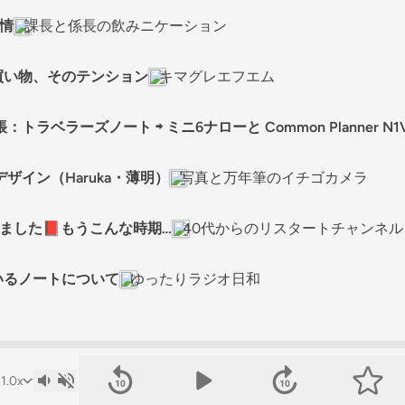
事情
課長と係長の飲みニケーション
買い物、そのテンション
キマグレエフエム
帳：トラベラーズノート ⇨ ミニ6ナローと Common Planner N1
報デザイン（Haruka・薄明）
写真と万年筆のイチゴカメラ
しました📕もうこんな時期…
40代からのリスタートチャンネル
いるノートについて
ゆったりラジオ日和