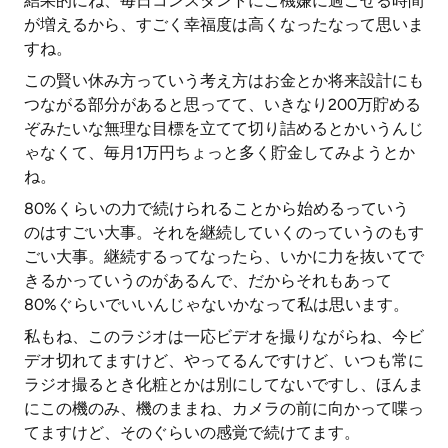
結果的にね、毎日コンスタントにご機嫌に過ごせる時間
が増えるから、すごく幸福度は高くなったなって思いま
すね。
この賢い休み方っていう考え方はお金とか将来設計にも
つながる部分があると思ってて、いきなり200万貯める
ぞみたいな無理な目標を立てて切り詰めるとかいうんじ
ゃなくて、毎月1万円ちょっと多く貯金してみようとか
ね。
80%くらいの力で続けられることから始めるっていう
のはすごい大事。それを継続していくのっていうのもす
ごい大事。継続するってなったら、いかに力を抜いてで
きるかっていうのがあるんで、だからそれもあって
80%ぐらいでいいんじゃないかなって私は思います。
私もね、このラジオは一応ビデオを撮りながらね、今ビ
デオ切れてますけど、やってるんですけど、いつも常に
ラジオ撮るとき化粧とかは別にしてないですし、ほんま
にこの機のみ、機のままね、カメラの前に向かって喋っ
てますけど、そのぐらいの感覚で続けてます。